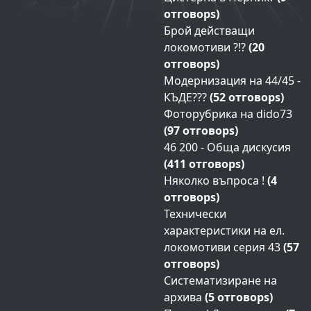
отговорs)
Брой действащи
локомотиви ?!?
(20
отговорs)
Модернизация на 44/45 -
КЪДЕ???
(52 отговорs)
Фоторубрика на dido73
(97 отговорs)
46 200 - Обща дискусия
(411 отговорs)
Няколко въпроса !
(4
отговорs)
Технически
характеристики на ел.
локомотиви серия 43
(57
отговорs)
Систематизиране на
архива
(5 отговорs)