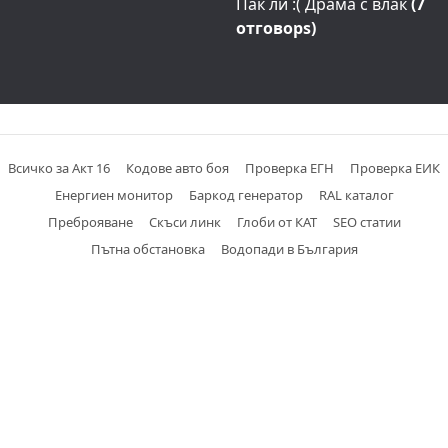
Пак ли :( Драма с влак
(7
отговорs)
Всичко за Акт 16
Кодове авто боя
Проверка ЕГН
Проверка ЕИК
Енергиен монитор
Баркод генератор
RAL каталог
Преброяване
Скъси линк
Глоби от КАТ
SEO статии
Пътна обстановка
Водопади в България